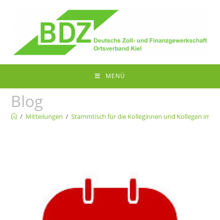
Zum
Inhalt
springen
MENÜ
Blog
/
Mitteilungen
/
Stammtisch für die Kolleginnen und Kollegen im R