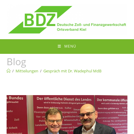
MENÜ
Blog
/
Mitteilungen
/
Gespräch mit Dr. Wadephul MdB