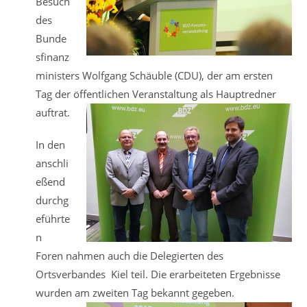
Besuch
des
Bunde
sfinanz
ministers Wolfgang Schäuble (CDU), der am ersten
Tag der öffentlichen Veranstaltung als Hauptredner
auftrat.
In den
anschli
eßend
durchg
eführte
n
Foren nahmen auch die Delegierten des
Ortsverbandes Kiel teil. Die erarbeiteten Ergebnisse
wurden am zweiten Tag bekannt gegeben.