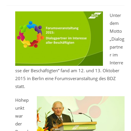
veröffentlicht:
Kategorie:
Unter
dem
Motto
„Dialog
partne
r im
Interre
sse der Beschäftigten“ fand am 12. und 13. Oktober
2015 in Berlin eine Forumsveranstaltung des BDZ
statt.
Höhep
unkt
war
der