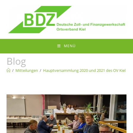
MENÜ
Blog
/
Mitteilungen
/
Hauptversammlung 2020 und 2021 des OV Kiel